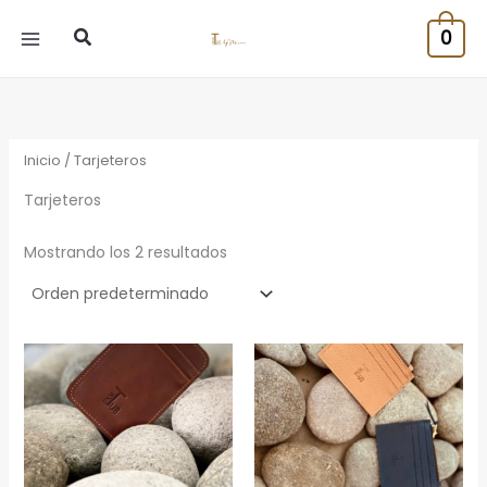
Ir
Buscar
0
al
contenido
Inicio
/ Tarjeteros
Tarjeteros
Mostrando los 2 resultados