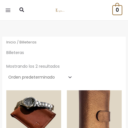
Ir
Buscar
0
al
contenido
Inicio
/ Billeteras
Billeteras
Mostrando los 2 resultados